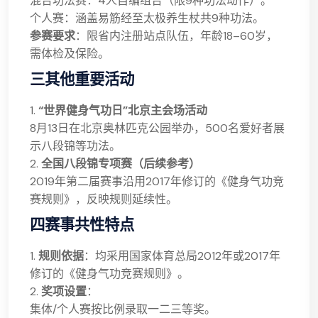
混合功法赛：4人自编组合（限9种功法动作）。
个人赛：涵盖易筋经至太极养生杖共9种功法。
参赛要求
：限省内注册站点队伍，年龄18–60岁，
需体检及保险。
三其他重要活动
1.
“世界健身气功日”北京主会场活动
8月13日在北京奥林匹克公园举办，500名爱好者展
示八段锦等功法。
2.
全国八段锦专项赛（后续参考）
2019年第二届赛事沿用2017年修订的《健身气功竞
赛规则》，反映规则延续性。
四赛事共性特点
1.
规则依据
：均采用国家体育总局2012年或2017年
修订的《健身气功竞赛规则》。
2.
奖项设置
：
集体/个人赛按比例录取一二三等奖。