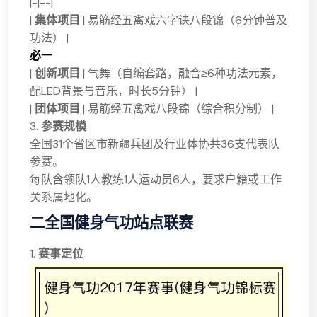
|-|--|
|
集体项目
| 易筋经五禽戏六字诀八段锦（6分钟普及
功法） |
必一
|
创新项目
| 气舞（自编套路，融合≥6种功法元素，
配LED背景与音乐，时长5分钟） |
|
团体项目
| 易筋经五禽戏八段锦（综合积分制） |
3.
参赛规模
全国31个省区市新疆兵团及行业体协共36支代表队
参赛。
每队含领队1人教练1人运动员6人，要求户籍或工作
关系属地化。
二全国健身气功站点联赛
1.
赛事定位