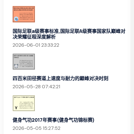
国际足联a级赛事标准,国际足联A级赛事国家队巅峰对
决荣耀征程深度解析
2026-06-01 23:33:22
四百米田径赛道上速度与耐力的巅峰对决时刻
2026-05-28 07:42:21
健身气功2017年赛事(健身气功锦标赛)
2026-05-05 15:27:52