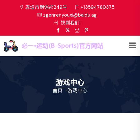
敦煌市朗谣郡249号
+13594780375
zgenrenyouxi@baidu.ag
找到我们:
游戏中心
首页
-
游戏中心