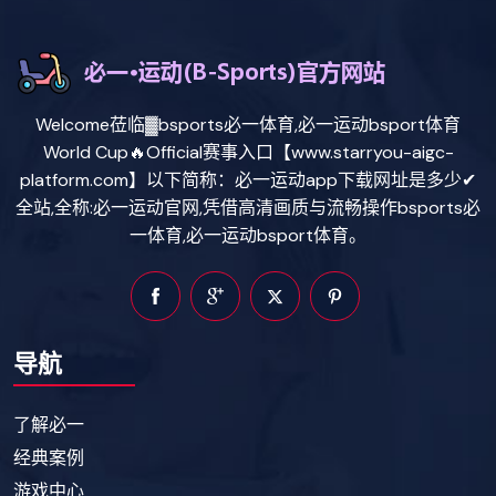
Welcome莅临▓bsports必一体育,必一运动bsport体育
World Cup🔥Official赛事入口【www.starryou-aigc-
platform.com】以下简称：必一运动app下载网址是多少✔
全站,全称:必一运动官网,凭借高清画质与流畅操作bsports必
一体育,必一运动bsport体育。
导航
了解必一
经典案例
游戏中心