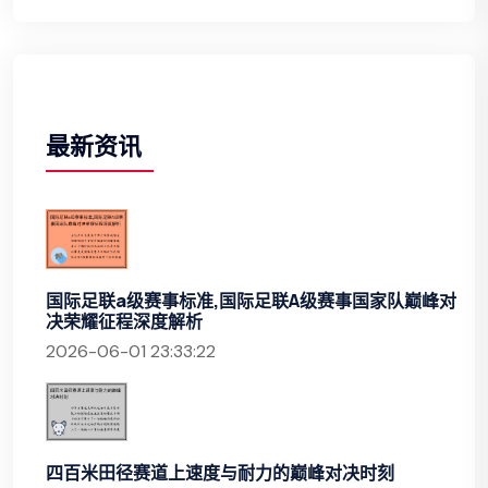
最新资讯
国际足联a级赛事标准,国际足联A级赛事国家队巅峰对
决荣耀征程深度解析
2026-06-01 23:33:22
四百米田径赛道上速度与耐力的巅峰对决时刻