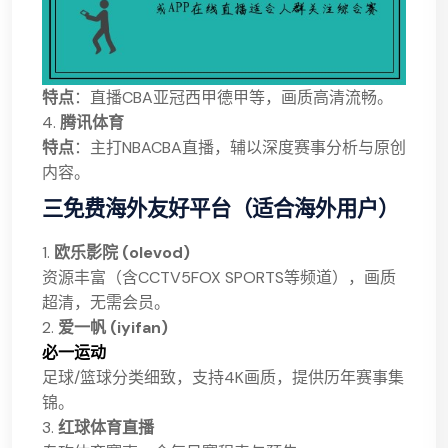
特点
：直播CBA亚冠西甲德甲等，画质高清流畅。
4.
腾讯体育
特点
：主打NBACBA直播，辅以深度赛事分析与原创
内容。
三免费海外友好平台（适合海外用户）
1.
欧乐影院 (olevod)
资源丰富（含CCTV5FOX SPORTS等频道），画质
超清，无需会员。
2.
爱一帆 (iyifan)
必一运动
足球/篮球分类细致，支持4K画质，提供历年赛事集
锦。
3.
红球体育直播