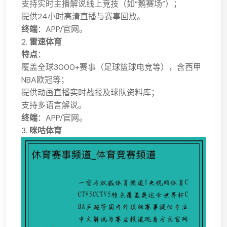
支持实时主播解说线上竞技（如“鹅赛场”）；
提供24小时高清直播与赛事回放。
终端
：APP/官网。
2.
雷速体育
特点
：
覆盖全球3000+赛事（足球篮球电竞等），含西甲
NBA欧冠等；
提供动画直播实时战报及球队资料库；
支持多语言解说。
终端
：APP/官网。
3.
咪咕体育